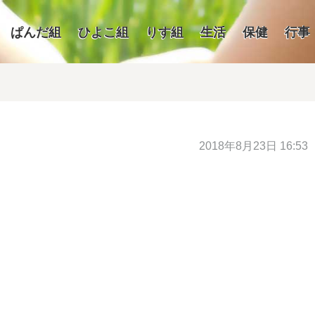
ぱんだ組
ひよこ組
りす組
生活
保健
行事
2018年8月23日 16:53