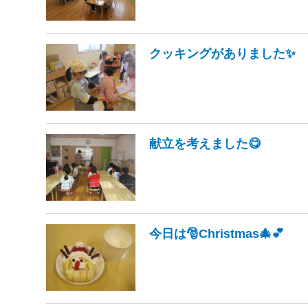
クッキングがありました✨
献立を考えました😋
今日は🎅Christmas🎄💕