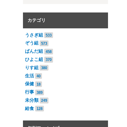
カテゴリ
うさぎ組
533
ぞう組
573
ぱんだ組
458
ひよこ組
370
りす組
380
生活
40
保健
18
行事
389
未分類
249
給食
128