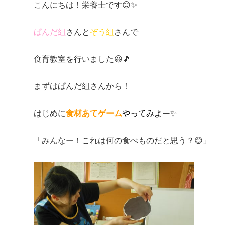
こんにちは！栄養士です😊✨
ぱんだ組
さんと
ぞう組
さんで
食育教室を行いました😆🎵
まずはぱんだ組さんから！
はじめに
食材あてゲーム
やってみよー
✨
「みんなー！これは何の食べものだと思う？😊」