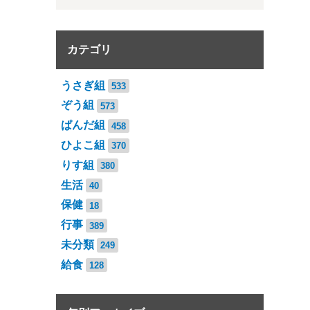
カテゴリ
うさぎ組
533
ぞう組
573
ぱんだ組
458
ひよこ組
370
りす組
380
生活
40
保健
18
行事
389
未分類
249
給食
128