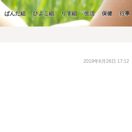
ぱんだ組
ひよこ組
りす組
生活
保健
行事
2019年6月26日 17:12