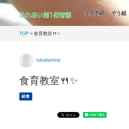
うさぎ組
ぞう組
TOP
> 食育教室🍴✨
tukubamirai
食育教室🍴✨
給食