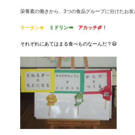
栄養素の働きから、3つの食品グループに分けたお友
キータン🍚
ミドリン🥕
アカッチ🍖
！
それぞれにあてはまる食べものなーんだ？😃