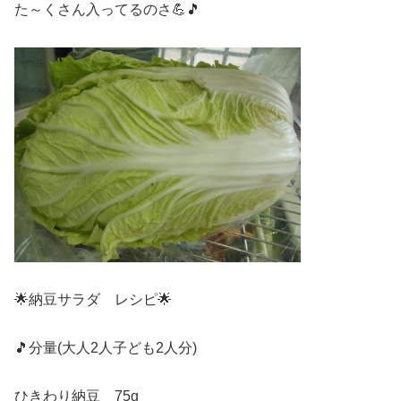
た～くさん入ってるのさ💪🎵
🌟納豆サラダ レシピ🌟
🎵分量(大人2人子ども2人分)
ひきわり納豆 75g