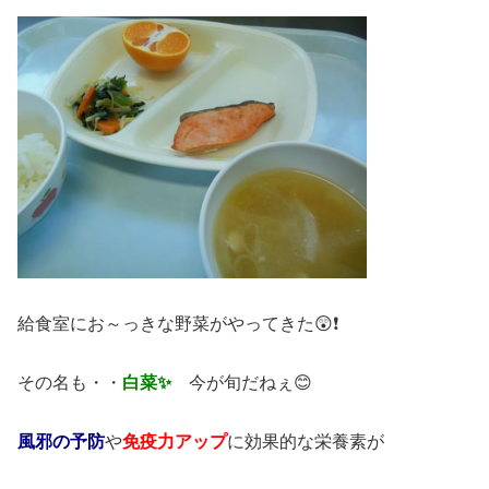
給食室にお～っきな野菜がやってきた😲❗
その名も・・
白菜✨
今が旬だねぇ😊
風邪の予防
や
免疫力アップ
に効果的な栄養素が