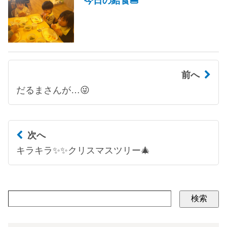
今日の給食🍔
前へ
だるまさんが…😜
次へ
キラキラ✨✨クリスマスツリー🎄
検索