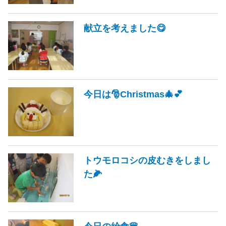
献立を考えました😋
今日は🎅Christmas🎄💕
トウモロコシの皮むきをしまし
た🌽