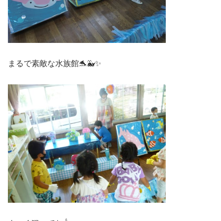
まるで素敵な水族館🐬🐳✨