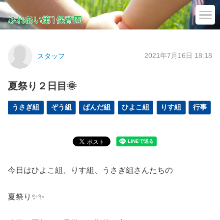
2021年7月16日 18:18
スタッフ
夏祭り２日目🌞
うさぎ組
ぞう組
ぱんだ組
ひよこ組
りす組
行事
今日はひよこ組、りす組、うさぎ組さんたちの
夏祭り✨✨