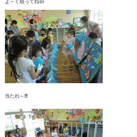
よ～く狙ってね👍
当たれ～❗❗