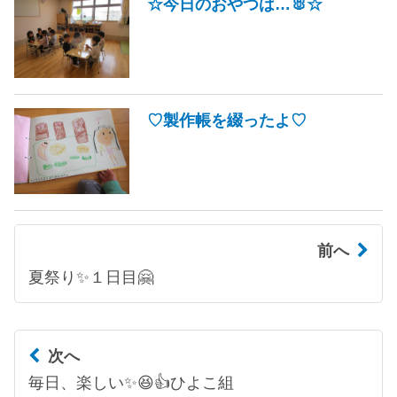
☆今日のおやつは…🐰☆
♡製作帳を綴ったよ♡
前へ
夏祭り✨１日目🤗
次へ
毎日、楽しい✨😆👍ひよこ組