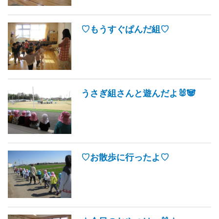
♡もうすぐぱんだ組♡
うさぎ組さんと遊んだよ🐰🐼
♡お散歩に行ったよ♡