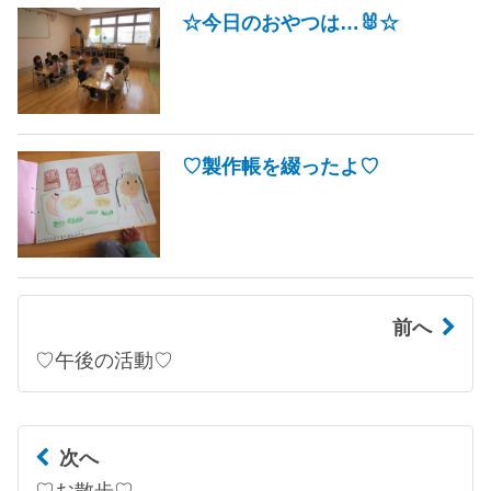
☆今日のおやつは…🐰☆
♡製作帳を綴ったよ♡
前へ
♡午後の活動♡
次へ
♡お散歩♡