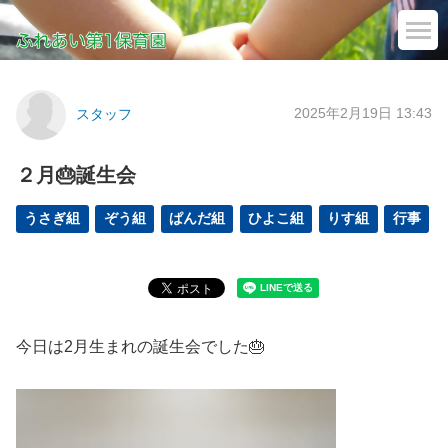
2025年2月19日 13:43
スタッフ
２月🎂誕生会
うさぎ組
ぞう組
ぱんだ組
ひよこ組
りす組
行事
今日は2月生まれの誕生会でした🎂