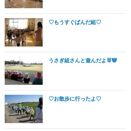
♡もうすぐぱんだ組♡
うさぎ組さんと遊んだよ🐰🐼
♡お散歩に行ったよ♡