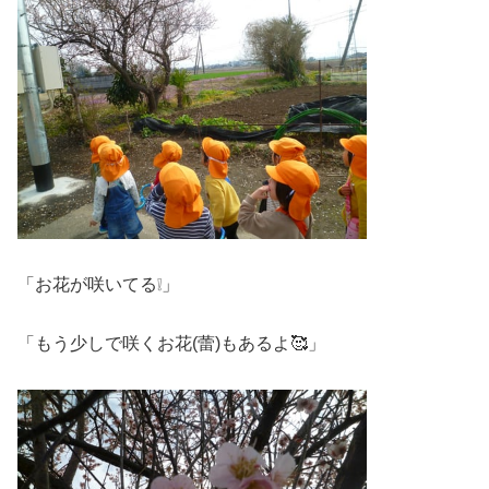
「お花が咲いてる❕」
「もう少しで咲くお花(蕾)もあるよ🥰」