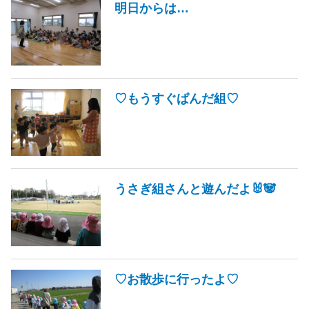
明日からは…
♡もうすぐぱんだ組♡
うさぎ組さんと遊んだよ🐰🐼
♡お散歩に行ったよ♡