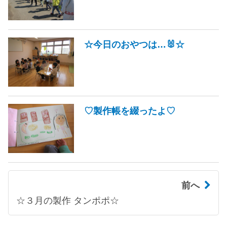
☆今日のおやつは…🐰☆
♡製作帳を綴ったよ♡
前へ
☆３月の製作 タンポポ☆