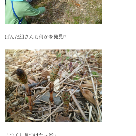
ぱんだ組さんも何かを発見❕❕
「つくし見つけた～😍」