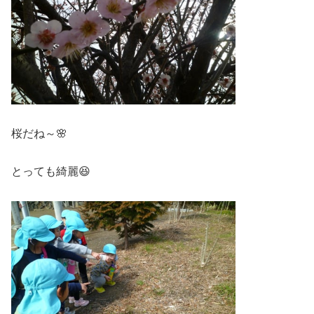
桜だね～🌸
とっても綺麗😆