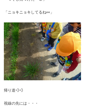
「ニョキニョキしてるね👀」
帰り道💨💨
視線の先には・・・