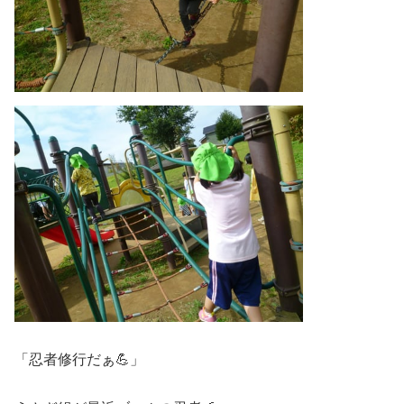
「忍者修行だぁ💪」