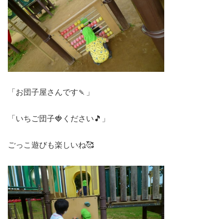
「お団子屋さんです🍡」
「いちご団子🍓ください🎵」
ごっこ遊びも楽しいね🥰