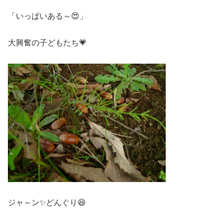
「いっぱいある～😍」
大興奮の子どもたち💗
ジャ～ン✨どんぐり😆