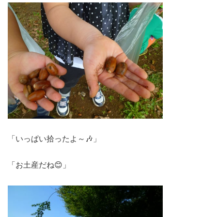
「いっぱい拾ったよ～🎶」
「お土産だね😊」