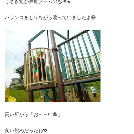
うさぎ組が最近ブームの忍者🌠
バランスをとりながら渡っていましたよ😄
高い所から「お～～い😆」
良い眺めだったね💖