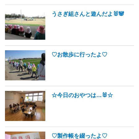
うさぎ組さんと遊んだよ🐰🐼
♡お散歩に行ったよ♡
☆今日のおやつは…🐰☆
♡製作帳を綴ったよ♡