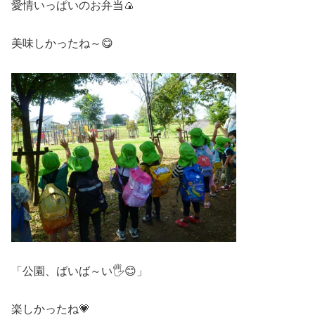
愛情いっぱいのお弁当🍙
美味しかったね～😋
「公園、ばいば～い🖐😊」
楽しかったね💗