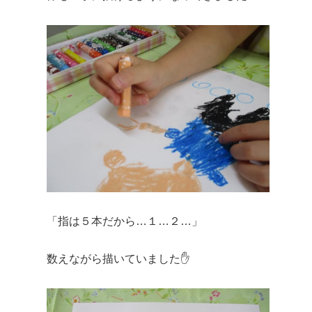
「指は５本だから…１…２…」
数えながら描いていました✋