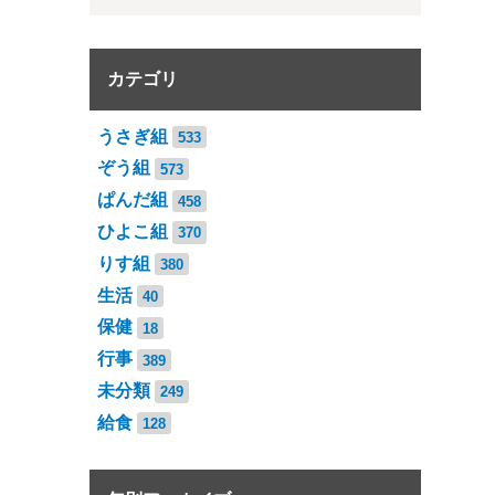
カテゴリ
うさぎ組
533
ぞう組
573
ぱんだ組
458
ひよこ組
370
りす組
380
生活
40
保健
18
行事
389
未分類
249
給食
128