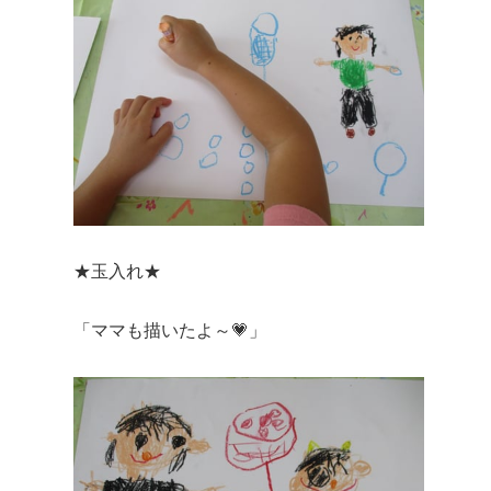
★玉入れ★
「ママも描いたよ～💗」