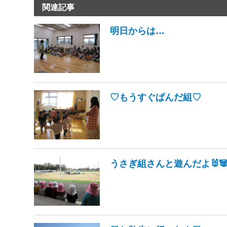
関連記事
明日からは…
♡もうすぐぱんだ組♡
うさぎ組さんと遊んだよ🐰