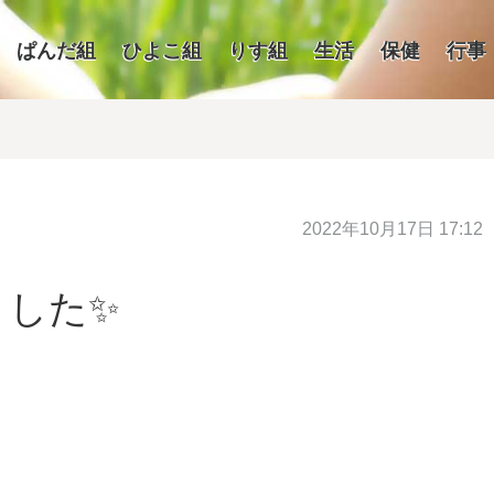
ぱんだ組
ひよこ組
りす組
生活
保健
行事
2022年10月17日 17:12
ました✨