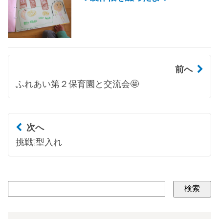
前へ
ふれあい第２保育園と交流会🤩
次へ
挑戦❕型入れ
検索