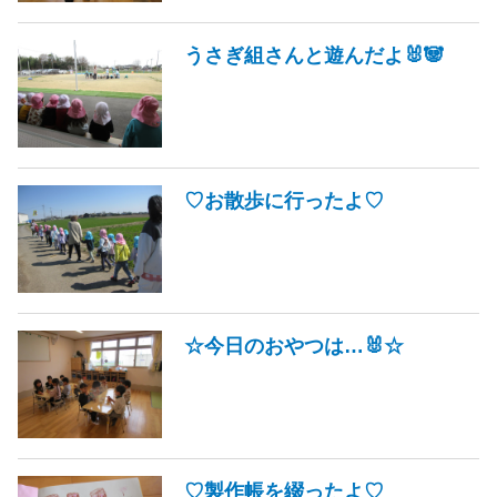
うさぎ組さんと遊んだよ🐰🐼
♡お散歩に行ったよ♡
☆今日のおやつは…🐰☆
♡製作帳を綴ったよ♡