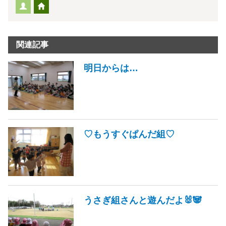
関連記事
明日からは…
♡もうすぐぱんだ組♡
うさぎ組さんと遊んだよ🐰🐼