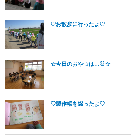
♡お散歩に行ったよ♡
☆今日のおやつは…🐰☆
♡製作帳を綴ったよ♡