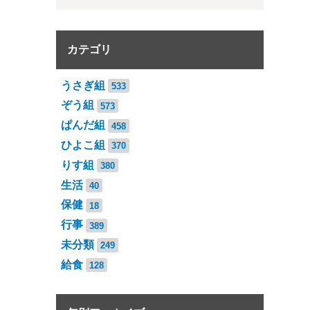
カテゴリ
うさぎ組
533
ぞう組
573
ぱんだ組
458
ひよこ組
370
りす組
380
生活
40
保健
18
行事
389
未分類
249
給食
128