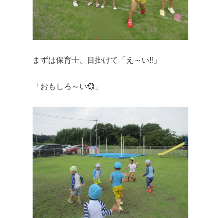
まずは保育士、目掛けて「え～い‼️」
「おもしろ～い💞」