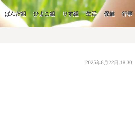
ぱんだ組
ひよこ組
りす組
生活
保健
行事
2025年8月22日 18:30