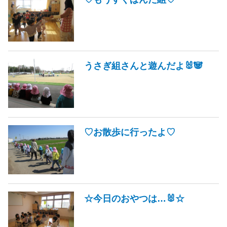
うさぎ組さんと遊んだよ🐰🐼
♡お散歩に行ったよ♡
☆今日のおやつは…🐰☆