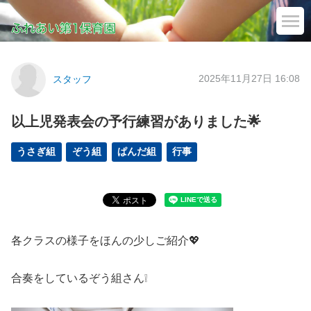
2025年11月27日 16:08
スタッフ
以上児発表会の予行練習がありました🌟
うさぎ組
ぞう組
ぱんだ組
行事
各クラスの様子をほんの少しご紹介💖
合奏をしているぞう組さん❕