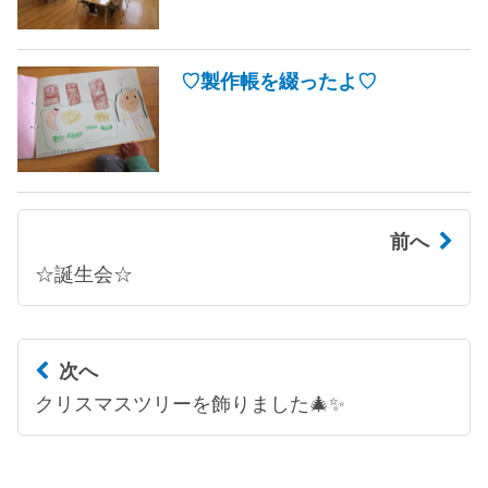
♡製作帳を綴ったよ♡
前へ
☆誕生会☆
次へ
クリスマスツリーを飾りました🎄✨