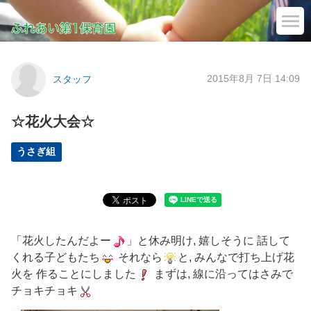
2015年8月 7日 14:09
スタッフ
☆花火大会☆
うさぎ組
「花火したんだよー
」と休み明け, 嬉しそうに 話して
くれる子どもたち
それなら
と, みんなで打ち上げ花
火を 作ることにしました
まずは, 線に沿ってはさみで
チョキチョキ