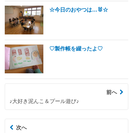
☆今日のおやつは…🐰☆
♡製作帳を綴ったよ♡
前へ
♪大好き泥んこ＆プール遊び♪
次へ