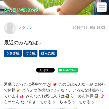
2016年6月 9日 19:03
スタッフ
最近のみんなは…
うさぎ組
ぞう組
ぱんだ組
運動会ごっこに夢中です
この日はみんな一緒にお外
で体操
どうぶつ体操だけじゃなく、いろんな体操をし
ています
みんなのお気に入りは
らーめん体操
らーめん だいすき ちゅるっ ちゅるっ ちゅるっ