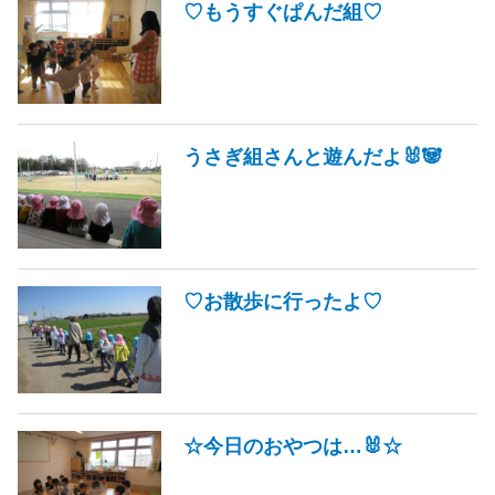
♡もうすぐぱんだ組♡
うさぎ組さんと遊んだよ🐰🐼
♡お散歩に行ったよ♡
☆今日のおやつは…🐰☆