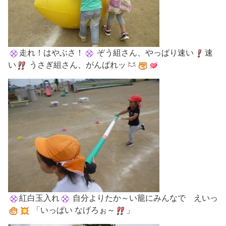
走れ！はやぶさ！
ぞう組さん、やっぱり速い
速
い
うさぎ組さん、がんばれッ
紅白玉入れ
自分よりたか～い籠にみんなで えいっ
「いっぱい なげろぉ～
」