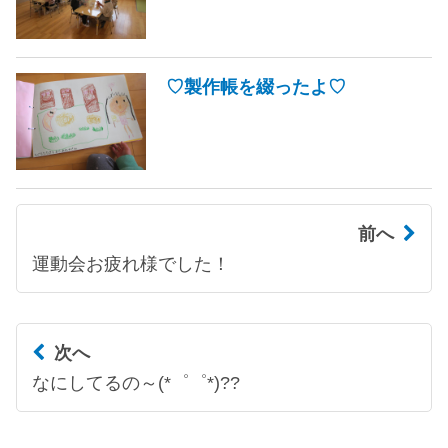
♡製作帳を綴ったよ♡
前へ
運動会お疲れ様でした！
次へ
なにしてるの～(*゜゜*)??