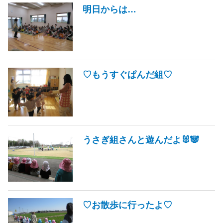
明日からは…
♡もうすぐぱんだ組♡
うさぎ組さんと遊んだよ🐰🐼
♡お散歩に行ったよ♡