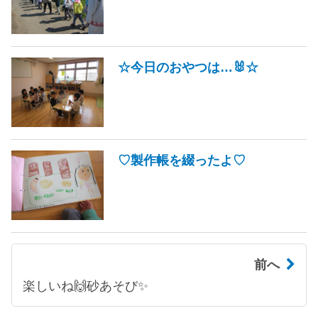
☆今日のおやつは…🐰☆
♡製作帳を綴ったよ♡
前へ
楽しいね🙌砂あそび✨