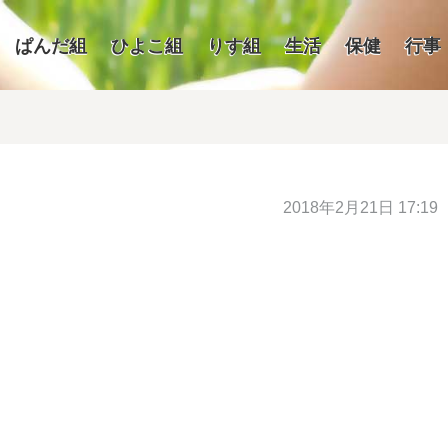
ぱんだ組
ひよこ組
りす組
生活
保健
行事
2018年2月21日 17:19