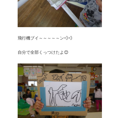
飛行機ブイ～～～～～ン💨💨
自分で全部くっつけたよ😊