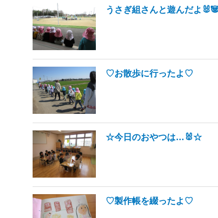
うさぎ組さんと遊んだよ🐰
♡お散歩に行ったよ♡
☆今日のおやつは…🐰☆
♡製作帳を綴ったよ♡