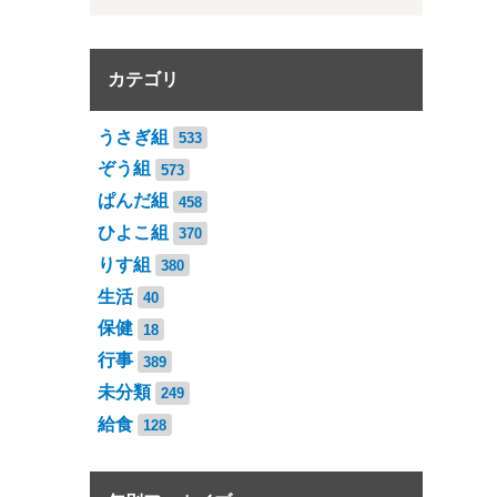
カテゴリ
うさぎ組
533
ぞう組
573
ぱんだ組
458
ひよこ組
370
りす組
380
生活
40
保健
18
行事
389
未分類
249
給食
128