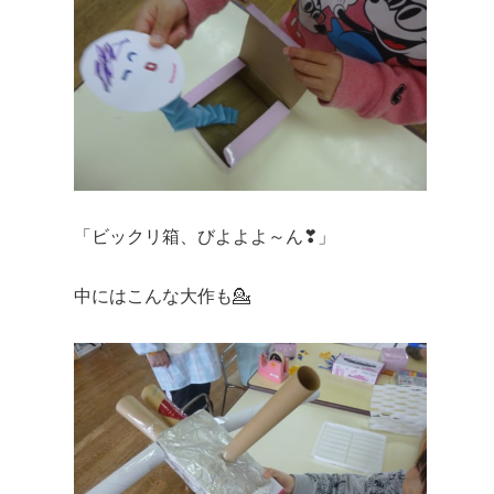
「ビックリ箱、びよよよ～ん❣」
中にはこんな大作も💁