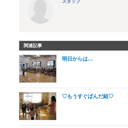
スタッフ
関連記事
明日からは…
♡もうすぐぱんだ組♡