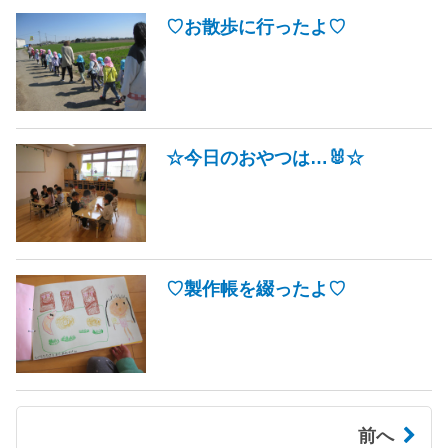
♡お散歩に行ったよ♡
☆今日のおやつは…🐰☆
♡製作帳を綴ったよ♡
前へ