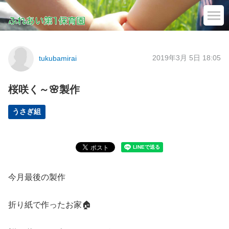
2019年3月 5日 18:05
tukubamirai
桜咲く～🌸製作
うさぎ組
今月最後の製作
折り紙で作ったお家🏠