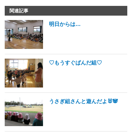
関連記事
明日からは…
♡もうすぐぱんだ組♡
うさぎ組さんと遊んだよ🐰🐼