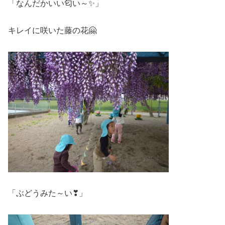
「なんだかいい匂い～✨」
キレイに咲いた藤の花🤗
「ぶどうみた～い❣」