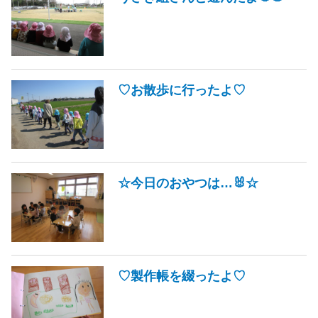
♡お散歩に行ったよ♡
☆今日のおやつは…🐰☆
♡製作帳を綴ったよ♡