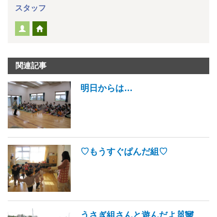
スタッフ
関連記事
明日からは…
♡もうすぐぱんだ組♡
うさぎ組さんと遊んだよ🐰🐼