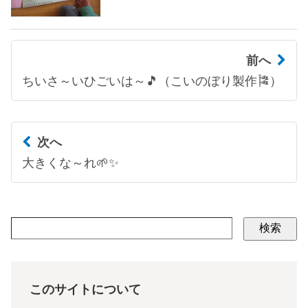
前へ
ちいさ～いひごいは～🎵（こいのぼり製作🎏）
次へ
大きくな～れ🌱✨
検索
このサイトについて