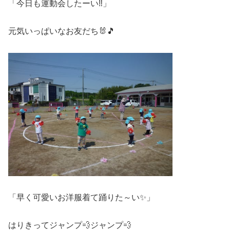
「今日も運動会したーい‼」
元気いっぱいなお友だち🐰🎵
「早く可愛いお洋服着て踊りた～い✨」
はりきってジャンプ💨ジャンプ💨