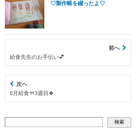
♡製作帳を綴ったよ♡
前へ
給食先生のお手伝い💕
次へ
5月給食🍴3週目🍀
検索