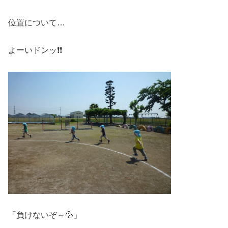
位置について…
よーいドンッ❗❗
「負けないぞ～💦」