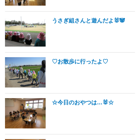
うさぎ組さんと遊んだよ🐰🐼
♡お散歩に行ったよ♡
☆今日のおやつは…🐰☆