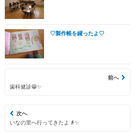
♡製作帳を綴ったよ♡
前へ
歯科健診😁✨
次へ
いなの里へ行ってきたよ👴✨