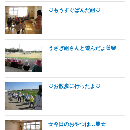
♡もうすぐぱんだ組♡
うさぎ組さんと遊んだよ🐰🐼
♡お散歩に行ったよ♡
☆今日のおやつは…🐰☆