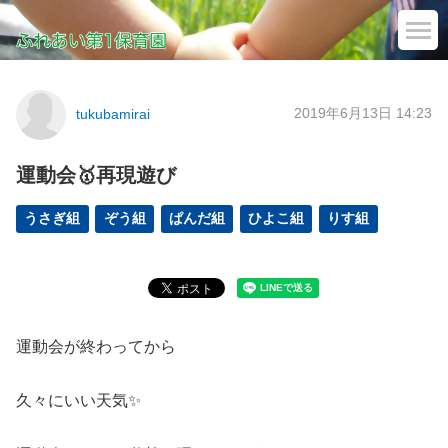
2019年6月13日 14:23
tukubamirai
運動会🥇再現遊び
うさぎ組
ぞう組
ぱんだ組
ひよこ組
りす組
運動会が終わってから
久々にいい天気✨