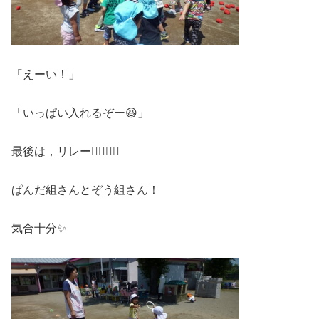
「えーい！」
「いっぱい入れるぞー😆」
最後は，リレー🏃‍♂️🏃‍♀️
ぱんだ組さんとぞう組さん！
気合十分✨