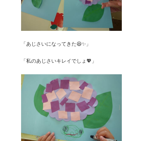
「あじさいになってきた😆✨」
「私のあじさいキレイでしょ💖」