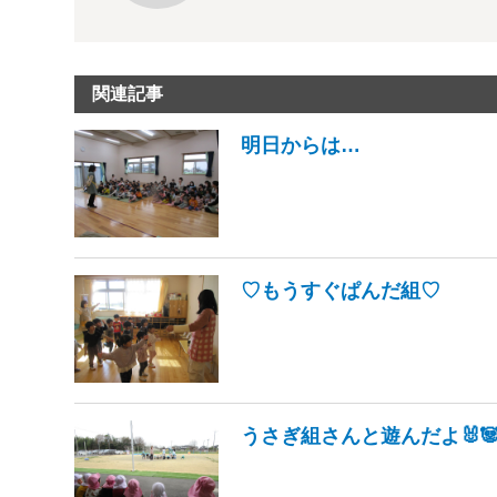
関連記事
明日からは…
♡もうすぐぱんだ組♡
うさぎ組さんと遊んだよ🐰