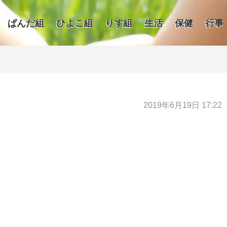
ぱんだ組
ひよこ組
りす組
生活
保健
行事
2019年6月19日 17:22