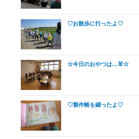
♡お散歩に行ったよ♡
☆今日のおやつは…🐰☆
♡製作帳を綴ったよ♡