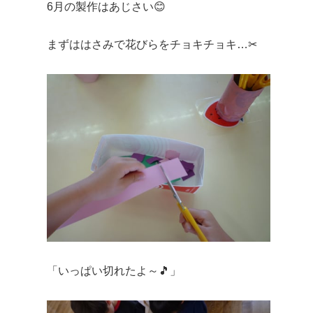
6月の製作はあじさい😊
まずははさみで花びらをチョキチョキ…✂
「いっぱい切れたよ～🎵」