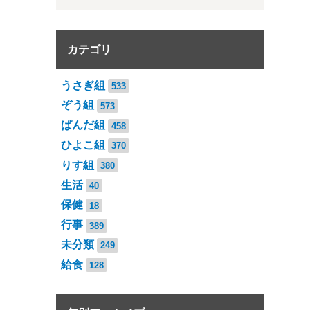
カテゴリ
うさぎ組
533
ぞう組
573
ぱんだ組
458
ひよこ組
370
りす組
380
生活
40
保健
18
行事
389
未分類
249
給食
128