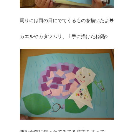
周りには雨の日にでてくるものを描いたよ🐸
カエルやカタツムリ、上手に描けたね🤗✨
運動会前に作ったてるてる坊主を貼って