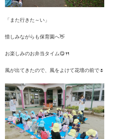
「また行きた～い」
惜しみながらも保育園へ👋
お楽しみのお弁当タイム😋🍴
風が出てきたので、風をよけて花壇の前で🌷