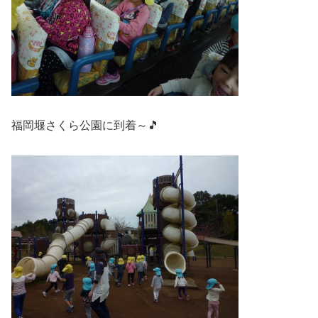
福岡堰さくら公園に到着～🎵