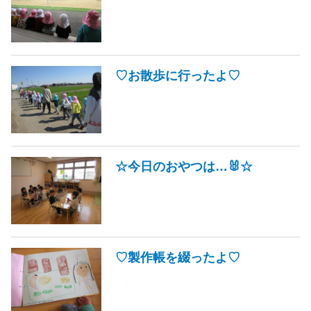
♡お散歩に行ったよ♡
☆今日のおやつは…🐰☆
♡製作帳を綴ったよ♡