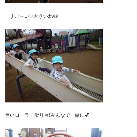
「すご～い✨大きいね😆」
長いローラー滑り台❗みんなで一緒に💕