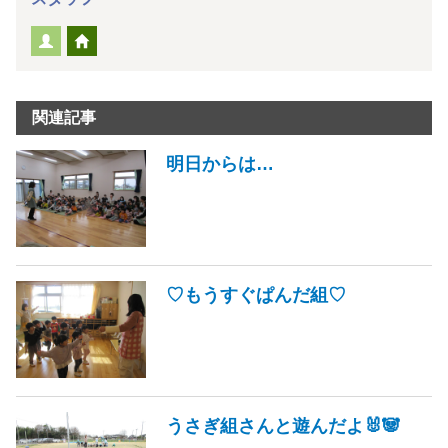
関連記事
明日からは…
♡もうすぐぱんだ組♡
うさぎ組さんと遊んだよ🐰🐼