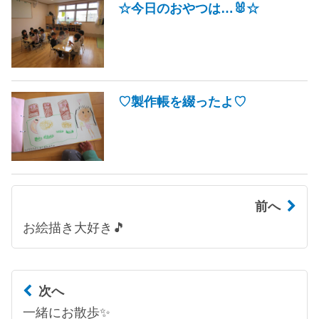
☆今日のおやつは…🐰☆
♡製作帳を綴ったよ♡
前へ
お絵描き大好き🎵
次へ
一緒にお散歩✨