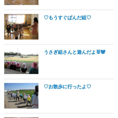
♡もうすぐぱんだ組♡
うさぎ組さんと遊んだよ🐰🐼
♡お散歩に行ったよ♡