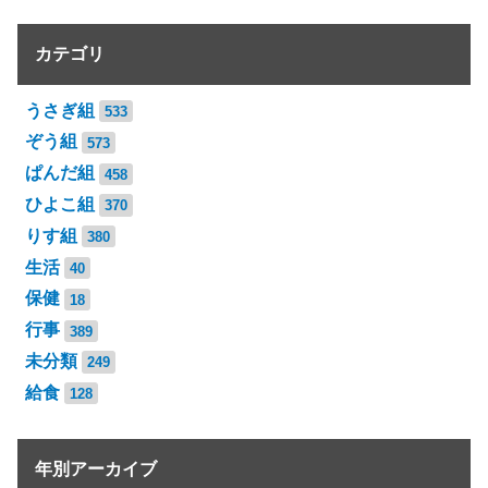
カテゴリ
うさぎ組
533
ぞう組
573
ぱんだ組
458
ひよこ組
370
りす組
380
生活
40
保健
18
行事
389
未分類
249
給食
128
年別アーカイブ