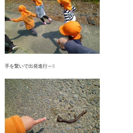
手を繋いで出発進行～❕❕