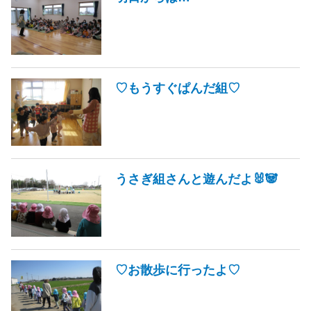
♡もうすぐぱんだ組♡
うさぎ組さんと遊んだよ🐰🐼
♡お散歩に行ったよ♡