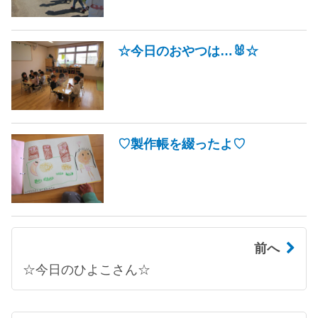
☆今日のおやつは…🐰☆
♡製作帳を綴ったよ♡
前へ
☆今日のひよこさん☆