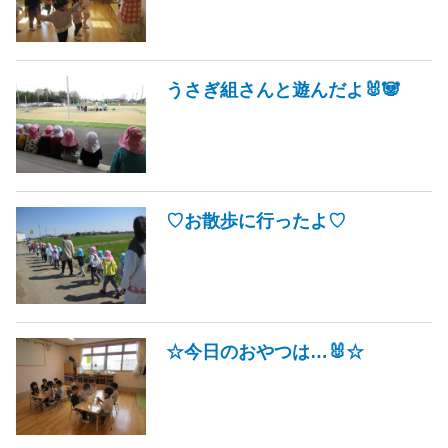
うさぎ組さんと遊んだよ🐰🐼
♡お散歩に行ったよ♡
☆今日のおやつは…🐰☆