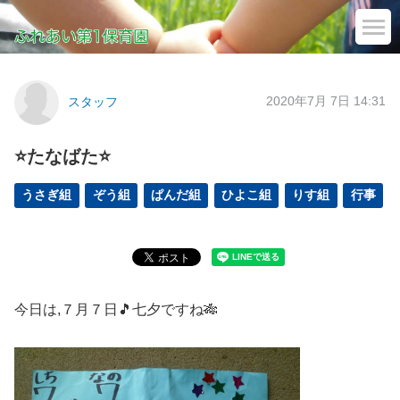
2020年7月 7日 14:31
スタッフ
⭐たなばた⭐
うさぎ組
ぞう組
ぱんだ組
ひよこ組
りす組
行事
今日は,７月７日🎵七夕ですね🎋