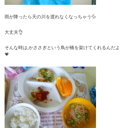
雨が降ったら天の川を渡れなくなっちゃう💦
大丈夫👌
そんな時は,かささぎという鳥が橋を架けてくれるんだよ
💗