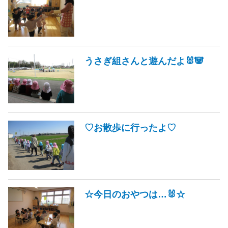
うさぎ組さんと遊んだよ🐰🐼
♡お散歩に行ったよ♡
☆今日のおやつは…🐰☆