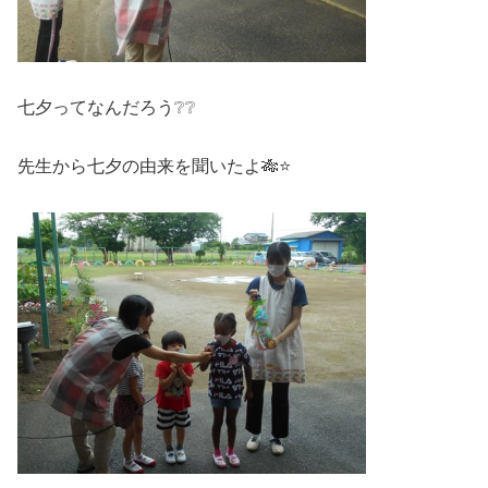
七夕ってなんだろう❔❔
先生から七夕の由来を聞いたよ🎋⭐