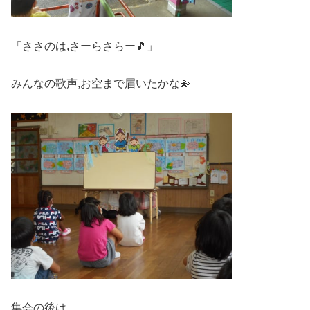
「ささのは,さーらさらー🎵」
みんなの歌声,お空まで届いたかな💫
集会の後は,