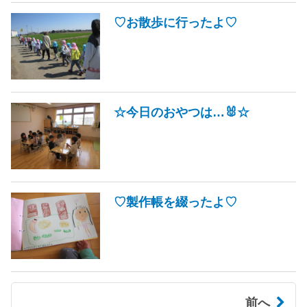
♡お散歩に行ったよ♡
☆今日のおやつは…🐰☆
♡製作帳を綴ったよ♡
前へ