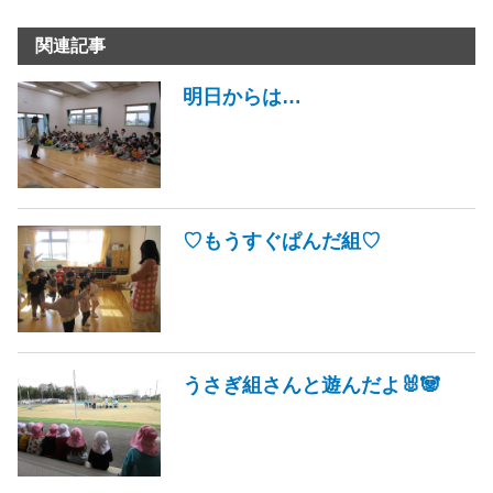
関連記事
明日からは…
♡もうすぐぱんだ組♡
うさぎ組さんと遊んだよ🐰🐼