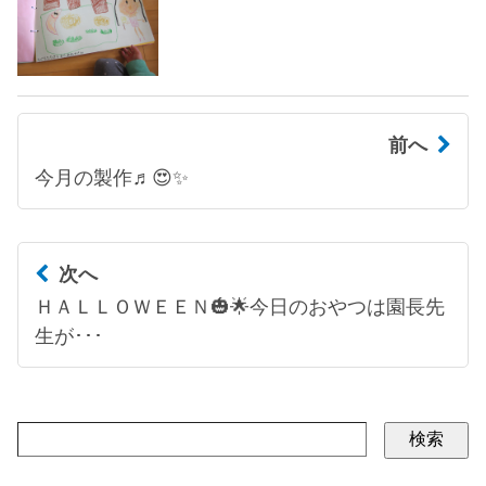
前へ
今月の製作♬😍✨
次へ
ＨＡＬＬＯＷＥＥＮ🎃🌟今日のおやつは園長先
生が･･･
検索