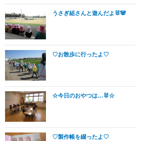
うさぎ組さんと遊んだよ🐰🐼
♡お散歩に行ったよ♡
☆今日のおやつは…🐰☆
♡製作帳を綴ったよ♡