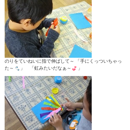
のりをていねいに指で伸ばして～ 「手にくっついちゃっ
た～
」 「虹みたいだなぁ～
」