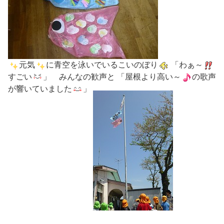
元気
に青空を泳いでいるこいのぼり
「わぁ～
すごい
」 みんなの歓声と 「屋根より高い～
の歌声
が響いていました
」