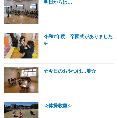
明日からは…
令和7年度 卒園式がありました
✨
☆今日のおやつは…🐰☆
☆体操教室☆