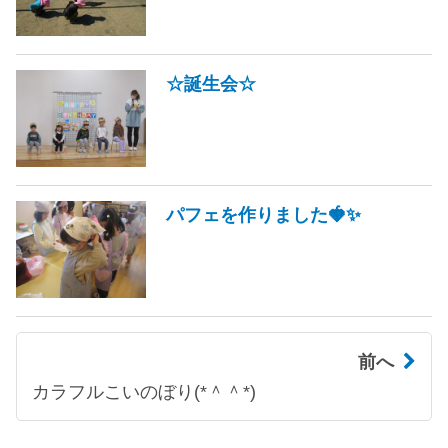
☆誕生会☆
パフェを作りました🍓✨
前へ
カラフルこいのぼり(*＾＾*)