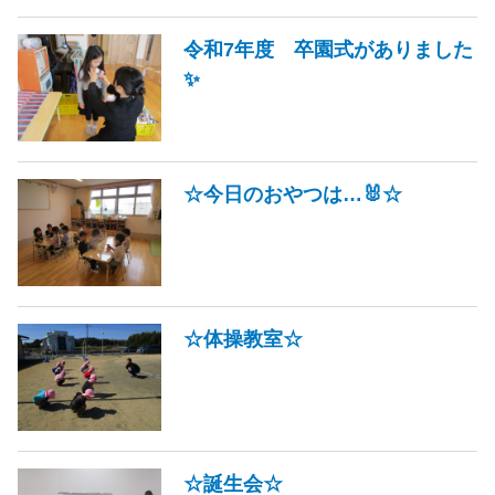
令和7年度 卒園式がありました
✨
☆今日のおやつは…🐰☆
☆体操教室☆
☆誕生会☆