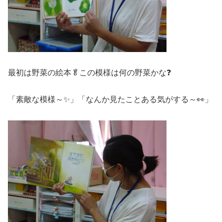
最初は野菜の絵本🥬この模様は何の野菜かな❓
「素敵な模様～✨」「なんか見たことある気がする～👀」