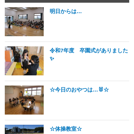
明日からは…
令和7年度 卒園式がありました
✨
☆今日のおやつは…🐰☆
☆体操教室☆