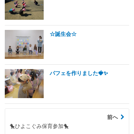
☆誕生会☆
パフェを作りました🍓✨
前へ
🐤ひよこぐみ保育参加🐤