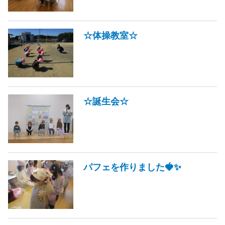
☆体操教室☆
☆誕生会☆
パフェを作りました🍓✨