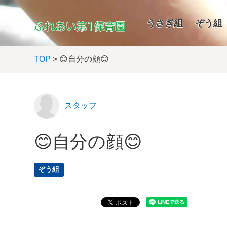
うさぎ組
ぞう組
TOP
> 😊自分の顔😊
スタッフ
😊自分の顔😊
ぞう組