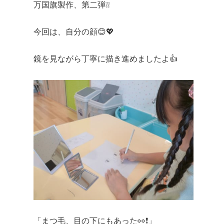
万国旗製作、第二弾❕❕
今回は、自分の顔😊💖
鏡を見ながら丁寧に描き進めましたよ👍
「まつ毛、目の下にもあった👀❗」