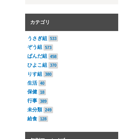
カテゴリ
うさぎ組
533
ぞう組
573
ぱんだ組
458
ひよこ組
370
りす組
380
生活
40
保健
18
行事
389
未分類
249
給食
128