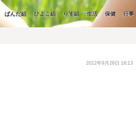
ぱんだ組
ひよこ組
りす組
生活
保健
行事
2022年9月26日 18:13