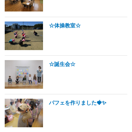
☆体操教室☆
☆誕生会☆
パフェを作りました🍓✨