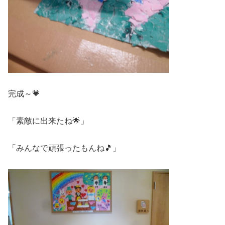
完成～💗
「素敵に出来たね🌟」
「みんなで頑張ったもんね🎵」