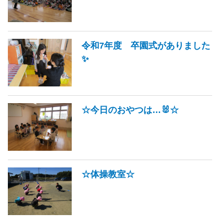
令和7年度 卒園式がありました
✨
☆今日のおやつは…🐰☆
☆体操教室☆