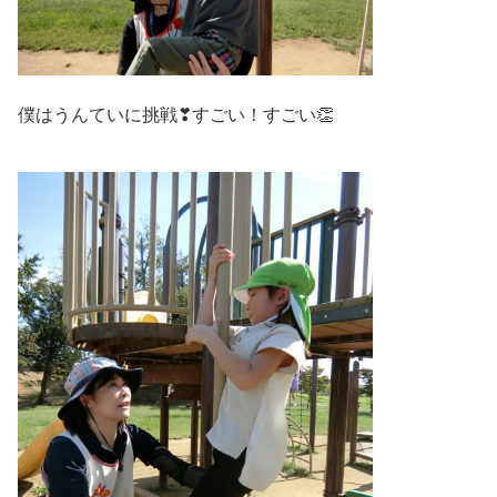
僕はうんていに挑戦❣すごい！すごい👏