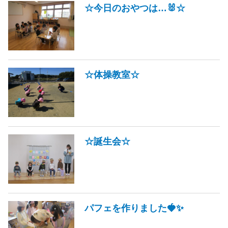
☆今日のおやつは…🐰☆
☆体操教室☆
☆誕生会☆
パフェを作りました🍓✨