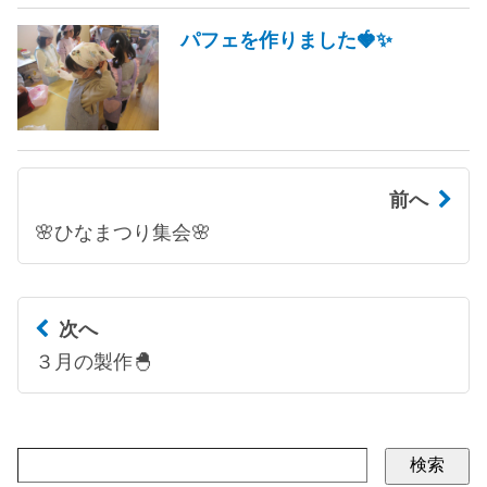
パフェを作りました🍓✨
前へ
🌸ひなまつり集会🌸
次へ
３月の製作🐣
検索