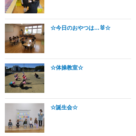
☆今日のおやつは…🐰☆
☆体操教室☆
☆誕生会☆