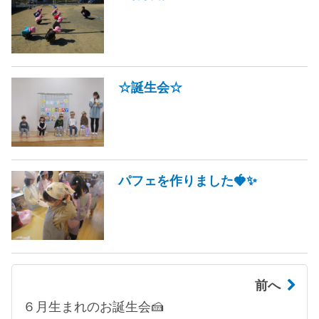
☆誕生会☆
パフェを作りました🍓✨
前へ
６月生まれのお誕生会🍰