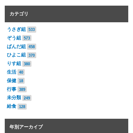
カテゴリ
うさぎ組
533
ぞう組
573
ぱんだ組
458
ひよこ組
370
りす組
380
生活
40
保健
18
行事
389
未分類
249
給食
128
年別アーカイブ