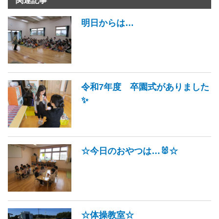
関連記事
明日からは…
令和7年度 卒園式がありました
✨
☆今日のおやつは…🐰☆
☆体操教室☆