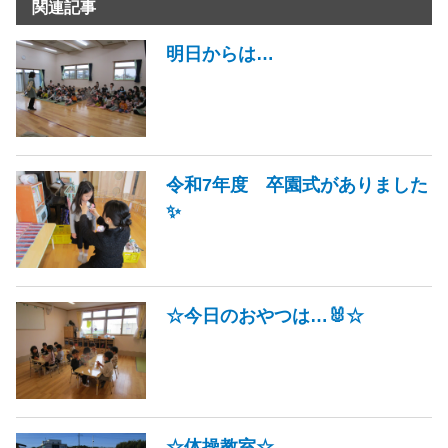
関連記事
明日からは…
令和7年度 卒園式がありました
✨
☆今日のおやつは…🐰☆
☆体操教室☆