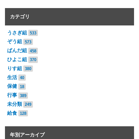
カテゴリ
うさぎ組
533
ぞう組
573
ぱんだ組
458
ひよこ組
370
りす組
380
生活
40
保健
18
行事
389
未分類
249
給食
128
年別アーカイブ