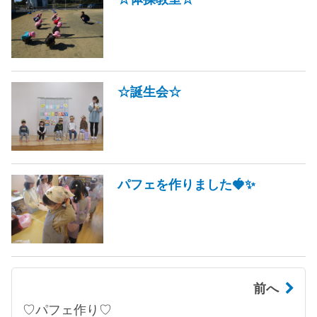
☆誕生会☆
パフェを作りました🍓✨
前へ
♡パフェ作り♡