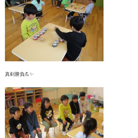
真剣勝負💪✨