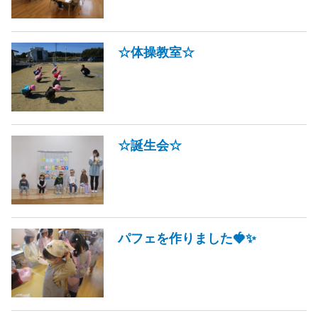
☆体操教室☆
☆誕生会☆
パフェを作りました🍓✨