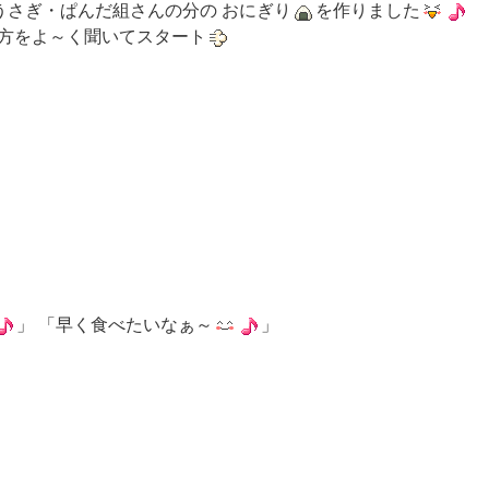
うさぎ・ぱんだ組さんの分の おにぎり
を作りました
方をよ～く聞いてスタート
」 「早く食べたいなぁ～
」