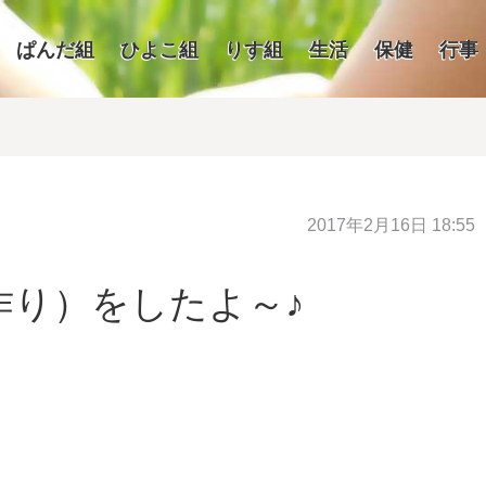
ぱんだ組
ひよこ組
りす組
生活
保健
行事
2017年2月16日 18:55
作り）をしたよ～♪