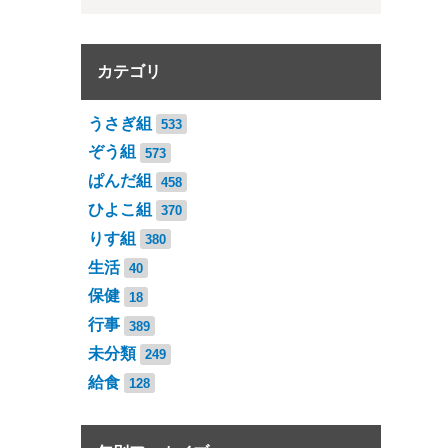
カテゴリ
うさぎ組
533
ぞう組
573
ぱんだ組
458
ひよこ組
370
りす組
380
生活
40
保健
18
行事
389
未分類
249
給食
128