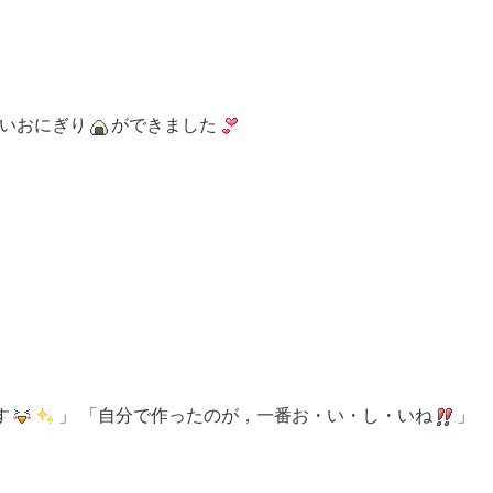
いいおにぎり
ができました
す
」 「自分で作ったのが，一番お・い・し・いね
」