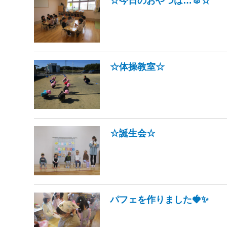
☆今日のおやつは…🐰☆
☆体操教室☆
☆誕生会☆
パフェを作りました🍓✨