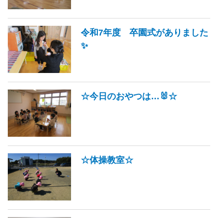
令和7年度 卒園式がありました
✨
☆今日のおやつは…🐰☆
☆体操教室☆