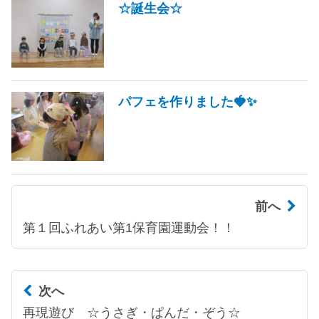
☆誕生会☆
パフェを作りました🍓✨
前へ
第１回ふれあい第1保育園運動会！！
次へ
再現遊び ☆うさぎ・ぱんだ・ぞう☆