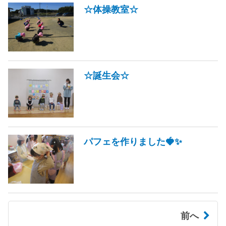
☆体操教室☆
☆誕生会☆
パフェを作りました🍓✨
前へ