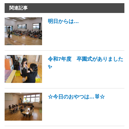
関連記事
明日からは…
令和7年度 卒園式がありました
✨
☆今日のおやつは…🐰☆