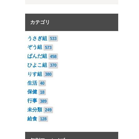
カテゴリ
うさぎ組
533
ぞう組
573
ぱんだ組
458
ひよこ組
370
りす組
380
生活
40
保健
18
行事
389
未分類
249
給食
128