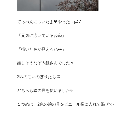
てっぺんについたよ💖やった～🤗🎵
「元気に泳いでいるね👍」
「描いた色が見えるね👀」
嬉しそうなぞう組さんでした🌷
2匹のこいのぼりたち🎏
どちらも絵の具を使いました✨
１つめは、2色の絵の具をビニール袋に入れて混ぜて