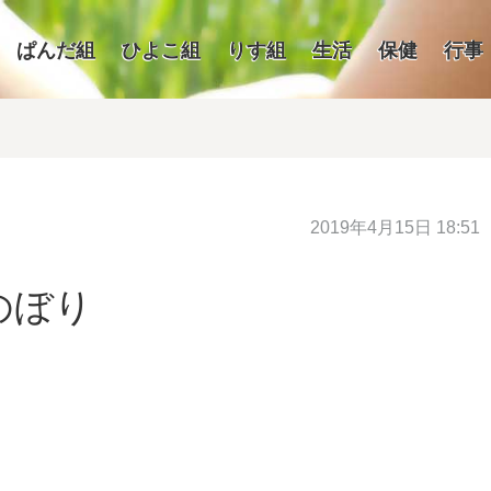
ぱんだ組
ひよこ組
りす組
生活
保健
行事
2019年4月15日 18:51
のぼり