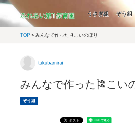
うさぎ組
ぞう組
TOP
> みんなで作った🎏こいのぼり
tukubamirai
みんなで作った🎏こい
ぞう組