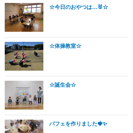
☆今日のおやつは…🐰☆
☆体操教室☆
☆誕生会☆
パフェを作りました🍓✨