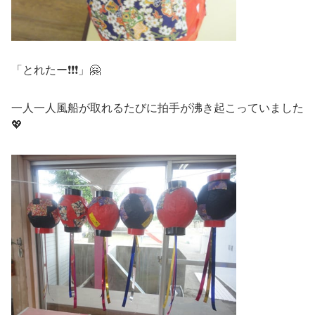
「とれたー❗❗❗」🤗
一人一人風船が取れるたびに拍手が沸き起こっていました
💖