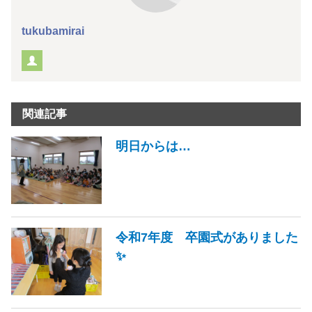
tukubamirai
関連記事
明日からは…
令和7年度 卒園式がありました
✨