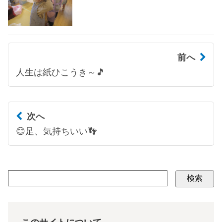
前へ
人生は紙ひこうき～🎵
次へ
😊足、気持ちいい👣
検索