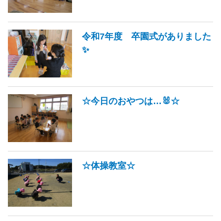
令和7年度 卒園式がありました
✨
☆今日のおやつは…🐰☆
☆体操教室☆