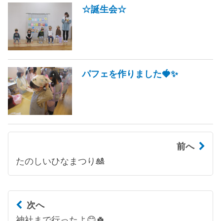
☆誕生会☆
パフェを作りました🍓✨
前へ
たのしいひなまつり🎎
次へ
神社まで行ったよ😊🍀