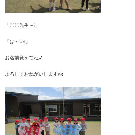
「〇〇先生～❕」
「は～い❕」
お名前覚えてね🎵
よろしくおねがいします🤗