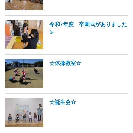
令和7年度 卒園式がありました
✨
☆体操教室☆
☆誕生会☆