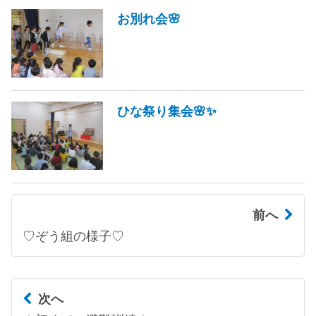
お別れ会🌸
ひな祭り集会🌸✨
前へ
♡ぞう組の様子♡
次へ