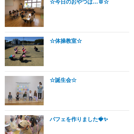
☆今日のおやつは…🐰☆
☆体操教室☆
☆誕生会☆
パフェを作りました🍓✨