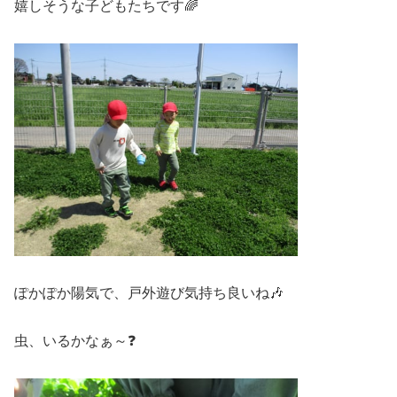
嬉しそうな子どもたちです🌈
ぽかぽか陽気で、戸外遊び気持ち良いね🎶
虫、いるかなぁ～❓