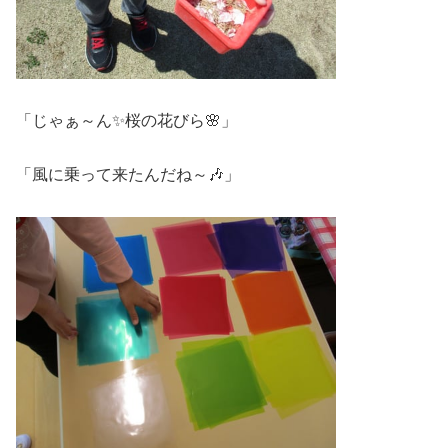
「じゃぁ～ん✨桜の花びら🌸」
「風に乗って来たんだね～🎶」