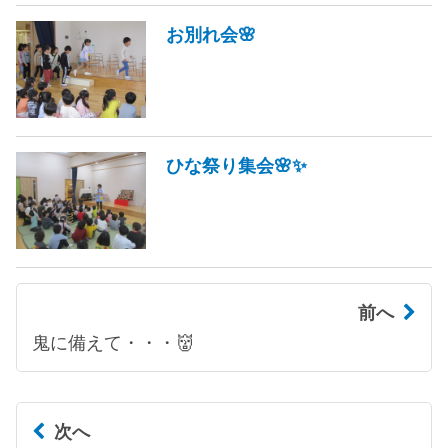
お別れ会🌸
ひな祭り集会🌸✨
前へ
鬼に備えて・・・👹
次へ