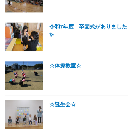
令和7年度 卒園式がありました
✨
☆体操教室☆
☆誕生会☆