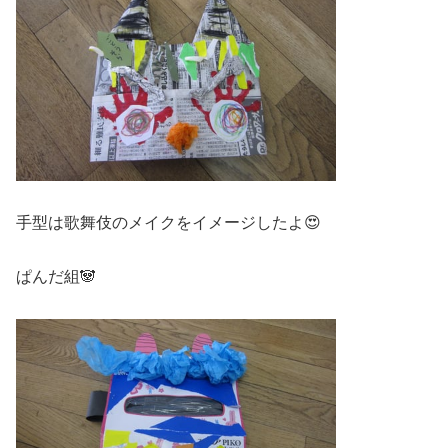
手型は歌舞伎のメイクをイメージしたよ😍
ぱんだ組🐼