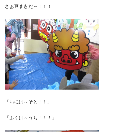
さぁ豆まきだ～！！！
「おには～そと！！」
「ふくは～うち！！！」