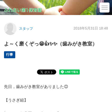
2018年5月31日 18:48
スタッフ
よ～く磨くぞっ😁👍✨✨（歯みがき教室）
行事
先日，歯みがき教室がありました😊
【うさぎ組】