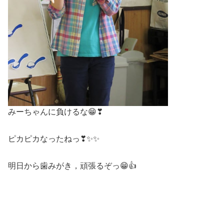
みーちゃんに負けるな😁❣
ピカピカなったねっ❣✨✨
明日から歯みがき，頑張るぞっ😁👍