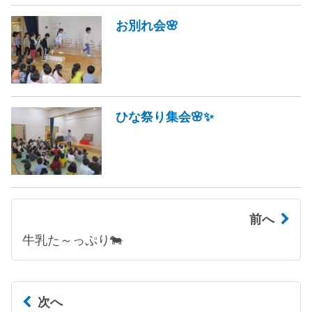
お別れ会🌸
ひな祭り集会🌸✨
前へ
牛乳た～っぷり🐄
次へ