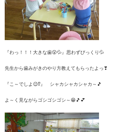
『わっ！！！大きな歯😲💦』思わずびっくり💦
先生から歯みがきのやり方教えてもらったよっ❣
『こ～でしよ😉⁉』 シャカシャカシャカ～🎵
よ～く見ながらゴシゴシゴシ～😁🎵💕