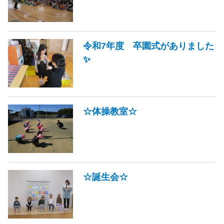
令和7年度 卒園式がありました
✨
☆体操教室☆
☆誕生会☆